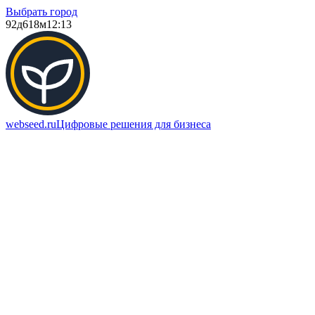
Выбрать город
92д
618м
12:13
webseed.ru
Цифровые решения для бизнеса