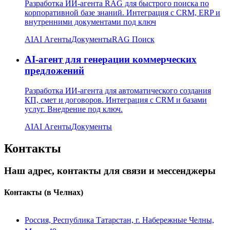
Разработка ИИ-агента RAG для быстрого поиска по
корпоративной базе знаний. Интеграция с CRM, ERP и
внутренними документами под ключ
AI
AI Агенты
Документы
RAG Поиск
AI-агент для генерации коммерческих
предложений
Разработка ИИ-агента для автоматического создания
КП, смет и договоров. Интеграция с CRM и базами
услуг. Внедрение под ключ.
AI
AI Агенты
Документы
Контакты
Наш адрес, контакты для связи и мессенджеры
Контакты
(в Челнах)
Россия, Республика Татарстан, г. Набережные Челны,