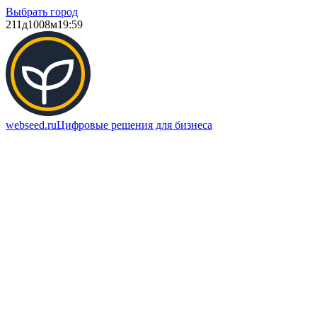
Выбрать город
211д
1008м
19:59
webseed.ru
Цифровые решения для бизнеса