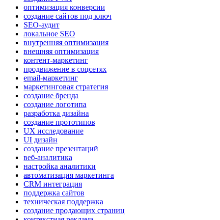
оптимизация конверсии
создание сайтов под ключ
SEO-аудит
локальное SEO
внутренняя оптимизация
внешняя оптимизация
контент-маркетинг
продвижение в соцсетях
email-маркетинг
маркетинговая стратегия
создание бренда
создание логотипа
разработка дизайна
создание прототипов
UX исследование
UI дизайн
создание презентаций
веб-аналитика
настройка аналитики
автоматизация маркетинга
CRM интеграция
поддержка сайтов
техническая поддержка
создание продающих страниц
контекстная реклама