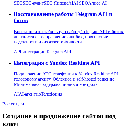
SEO
SEO-аудит
SEO Яндекс
AI
AI SEO
Алиса AI
Восстановление работы Telegram API и
ботов
Восстановить стабильную работу Telegram API и ботов:
диагностика, исправление ошибок, повышение
надежности и отказоустойчивости
API интеграции
Telegram API
Интеграция с Yandex Realtime API
Подключение АТС телефонии к Yandex Realtime API
голосовому агенту. Облачное и self-hosted решение.
Минимальная задержка, полный контроль
AI
AI-агент
sip
Телефония
Все услуги
Создание и продвижение сайтов под
ключ