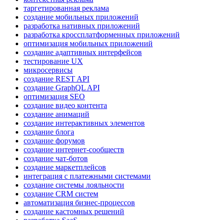
таргетированная реклама
создание мобильных приложений
разработка нативных приложений
разработка кроссплатформенных приложений
оптимизация мобильных приложений
создание адаптивных интерфейсов
тестирование UX
микросервисы
создание REST API
создание GraphQL API
оптимизация SEO
создание видео контента
создание анимаций
создание интерактивных элементов
создание блога
создание форумов
создание интернет-сообществ
создание чат-ботов
создание маркетплейсов
интеграция с платежными системами
создание системы лояльности
создание CRM систем
автоматизация бизнес-процессов
создание кастомных решений