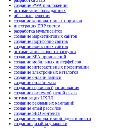
разработка SaaS
создание PWA приложений
оптимизация базы данных
облачные решения
создание корпоративных порталов
интеграция ERP систем
разработка мультисайтов
создание маркетинговых сайтов
создание портфолио сайтов
создание новостных сайтов
оптимизация скорости загрузки
создание SPA приложений
создание мобильных интерфейсов
создание интерактивных презентаций
создание электронных каталогов
создание онлайн-записи
создание онлайн-чата
создание сервисов бронирования
создание систем обратной связи
оптимизация UX/UI
создание рекламных кампаний
создание email рассылок
создание SEO контента
создание корпоративной идентичности
создание дизайна упаковки