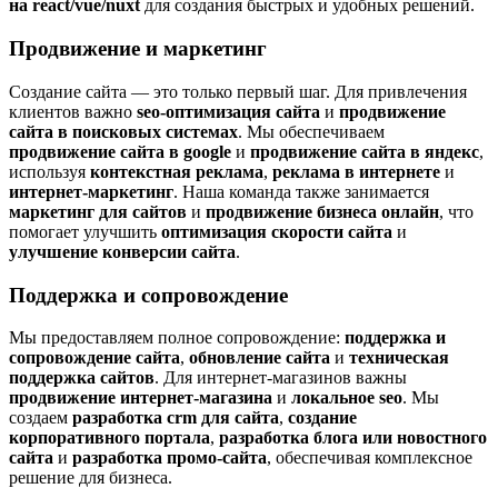
на react/vue/nuxt
для создания быстрых и удобных решений.
Продвижение и маркетинг
Создание сайта — это только первый шаг. Для привлечения
клиентов важно
seo-оптимизация сайта
и
продвижение
сайта в поисковых системах
. Мы обеспечиваем
продвижение сайта в google
и
продвижение сайта в яндекс
,
используя
контекстная реклама
,
реклама в интернете
и
интернет-маркетинг
. Наша команда также занимается
маркетинг для сайтов
и
продвижение бизнеса онлайн
, что
помогает улучшить
оптимизация скорости сайта
и
улучшение конверсии сайта
.
Поддержка и сопровождение
Мы предоставляем полное сопровождение:
поддержка и
сопровождение сайта
,
обновление сайта
и
техническая
поддержка сайтов
. Для интернет-магазинов важны
продвижение интернет-магазина
и
локальное seo
. Мы
создаем
разработка crm для сайта
,
создание
корпоративного портала
,
разработка блога или новостного
сайта
и
разработка промо-сайта
, обеспечивая комплексное
решение для бизнеса.