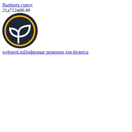
Выбрать город
21д
712м
06:49
webseed.ru
Цифровые решения для бизнеса