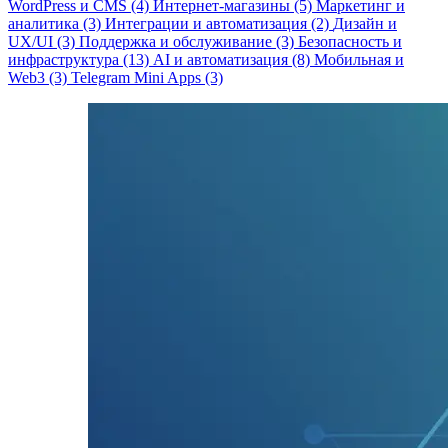
WordPress и CMS (4)
Интернет-магазины (5)
Маркетинг и
аналитика (3)
Интеграции и автоматизация (2)
Дизайн и
UX/UI (3)
Поддержка и обслуживание (3)
Безопасность и
инфраструктура (13)
AI и автоматизация (8)
Мобильная и
Web3 (3)
Telegram Mini Apps (3)