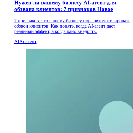
Нужен ли вашему бизнесу AI-агент для
обзвона клиентов: 7 признаков
Новое
7 признаков, что вашему бизнесу пора автоматизировать
обзвон клиентов. Как понять, когда AI-агент даст
реальный эффект, а когда рано внедрять.
AI
Ai-агент