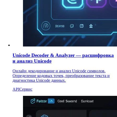
Unicode Decoder & Analyzer — расшифровка
и анализ Unicode
Онлайн декодирование и анализ Unicode символов.
Определение кодовых точек, преобразование текста и
диагностика Unicode данных.
API
Сервис