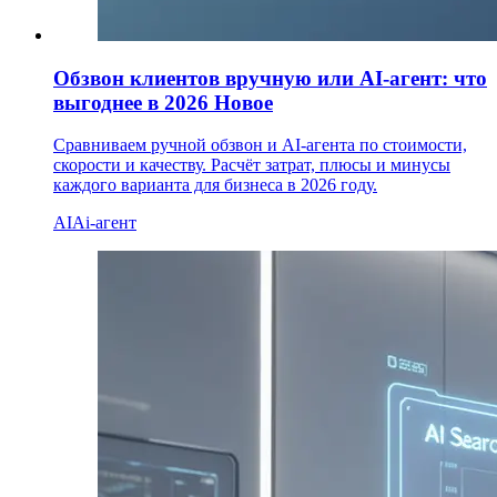
Обзвон клиентов вручную или AI-агент: что
выгоднее в 2026
Новое
Сравниваем ручной обзвон и AI-агента по стоимости,
скорости и качеству. Расчёт затрат, плюсы и минусы
каждого варианта для бизнеса в 2026 году.
AI
Ai-агент