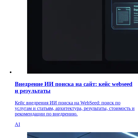
Внедрение ИИ поиска на сайт: кейс webseed
и результаты
Кейс внедрения ИИ поиска на WebSeed: поиск по
услугам и статьям, архитектура, результаты, стоимость и
рекомендации по внедрению.
AI