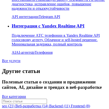
диагностика, исправление ошибок, повышение
надежности и отказоустойчивости
API интеграции
Telegram API
Интеграция с Yandex Realtime API
Подключение АТС телефонии к Yandex Realtime API
голосовому агенту. Облачное и self-hosted решение.
Минимальная задержка, полный контроль
AI
AI-агент
sip
Телефония
Все услуги
Другие статьи
Полезные статьи о создании и продвижении
сайтов, AI, дизайне и трендах в веб-разработке
Все категории
seo (21)
Веб-разработка (14)
Backend (11)
Frontend (8)