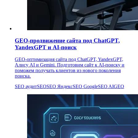
GEO-продвижение сайта под ChatGPT,
YandexGPT и AI-поиск
GEO-оптимизация сайта под ChatGPT, YandexGPT,
Алису AI и Gemini. Подготовим сайт к AI-поиску и
поможем получать клиентов из нового поколения
поиска.
SEO аудит
SEO
SEO Яндекс
SEO Google
SEO AI
GEO