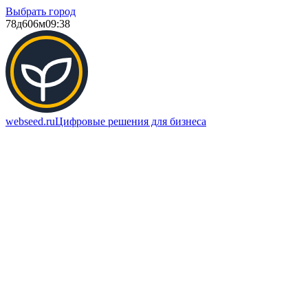
Выбрать город
78д
606м
09:38
webseed.ru
Цифровые решения для бизнеса