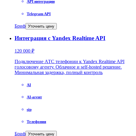
API интеграции
Telegram API
Бриф
Уточнить цену
Интеграция с Yandex Realtime API
120 000 ₽
Подключение АТС телефонии к Yandex Realtime API
голосовому агенту. Облачное и self-hosted решение.
Минимальная задержка, полный контроль
AI
AI-агент
sip
Телефония
Бриф
Уточнить цену