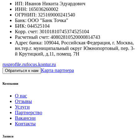
ИП
:
Иванов Никита Эдуардович
ИНН
:
165036260002
ОГРНИП
:
325169000241540
Банк
:
ООО "Банк Точка"
БИК
:
044525104
Корр. счет
:
30101810745374525104
Расчетный счет
:
40802810520000814743
Адрес банка
:
109044, Российская Федерация, г. Москва,
вн.тер.г. муниципальный округ Южнопортовый, пер. 3-
й Крутицкий, д.11, помещ. 7Н
rusprofile.ru
focus.kontur.ru
Карта партнера
Обратиться к нам
Компания
О нас
Отзывы
Услуги
Партнерство
Вакансии
Контакты
Записи