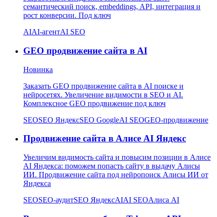
семантический поиск, embeddings, API, интеграция и
рост конверсии. Под ключ
AI
AI-агент
AI SEO
GEO продвижение сайта в AI
Новинка
Заказать GEO продвижение сайта в AI поиске и
нейросетях. Увеличение видимости в SEO и AI.
Комплексное GEO продвижение под ключ
SEO
SEO Яндекс
SEO Google
AI SEO
GEO-продвижение
Продвижение сайта в Алисе AI Яндекс
Увеличим видимость сайта и повысим позиции в Алисе
AI Яндекса: поможем попасть сайту в выдачу Алисы
ИИ. Продвижение сайта под нейропоиск Алисы ИИ от
Яндекса
SEO
SEO-аудит
SEO Яндекс
AI
AI SEO
Алиса AI