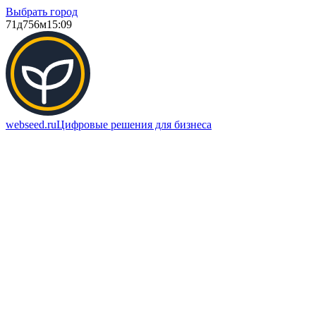
Выбрать город
71д
756м
15:09
webseed.ru
Цифровые решения для бизнеса