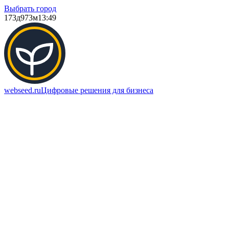
Выбрать город
173д
973м
13:49
webseed.ru
Цифровые решения для бизнеса