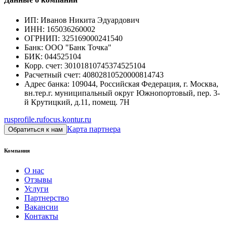
ИП
:
Иванов Никита Эдуардович
ИНН
:
165036260002
ОГРНИП
:
325169000241540
Банк
:
ООО "Банк Точка"
БИК
:
044525104
Корр. счет
:
30101810745374525104
Расчетный счет
:
40802810520000814743
Адрес банка
:
109044, Российская Федерация, г. Москва,
вн.тер.г. муниципальный округ Южнопортовый, пер. 3-
й Крутицкий, д.11, помещ. 7Н
rusprofile.ru
focus.kontur.ru
Карта партнера
Обратиться к нам
Компания
О нас
Отзывы
Услуги
Партнерство
Вакансии
Контакты