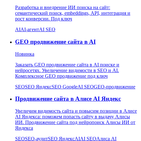
Разработка и внедрение ИИ поиска на сайт:
семантический поиск, embeddings, API, интеграция и
рост конверсии. Под ключ
AI
AI-агент
AI SEO
GEO продвижение сайта в AI
Новинка
Заказать GEO продвижение сайта в AI поиске и
нейросетях. Увеличение видимости в SEO и AI.
Комплексное GEO продвижение под ключ
SEO
SEO Яндекс
SEO Google
AI SEO
GEO-продвижение
Продвижение сайта в Алисе AI Яндекс
Увеличим видимость сайта и повысим позиции в Алисе
AI Яндекса: поможем попасть сайту в выдачу Алисы
ИИ. Продвижение сайта под нейропоиск Алисы ИИ от
Яндекса
SEO
SEO-аудит
SEO Яндекс
AI
AI SEO
Алиса AI