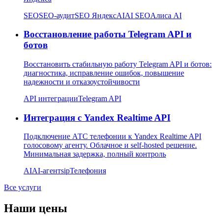
SEO
SEO-аудит
SEO Яндекс
AI
AI SEO
Алиса AI
Восстановление работы Telegram API и
ботов
Восстановить стабильную работу Telegram API и ботов:
диагностика, исправление ошибок, повышение
надежности и отказоустойчивости
API интеграции
Telegram API
Интеграция с Yandex Realtime API
Подключение АТС телефонии к Yandex Realtime API
голосовому агенту. Облачное и self-hosted решение.
Минимальная задержка, полный контроль
AI
AI-агент
sip
Телефония
Все услуги
Наши цены