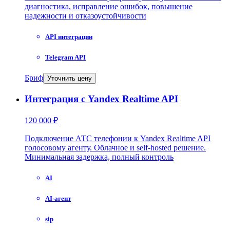
диагностика, исправление ошибок, повышение
надежности и отказоустойчивости
API интеграции
Telegram API
Бриф
Уточнить цену
Интеграция с Yandex Realtime API
120 000 ₽
Подключение АТС телефонии к Yandex Realtime API
голосовому агенту. Облачное и self-hosted решение.
Минимальная задержка, полный контроль
AI
AI-агент
sip