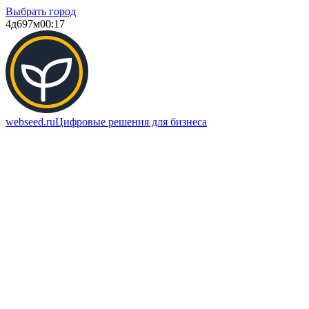
Выбрать город
4д
697м
00:17
webseed.ru
Цифровые решения для бизнеса