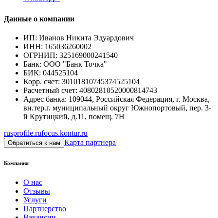
Данные о компании
ИП
:
Иванов Никита Эдуардович
ИНН
:
165036260002
ОГРНИП
:
325169000241540
Банк
:
ООО "Банк Точка"
БИК
:
044525104
Корр. счет
:
30101810745374525104
Расчетный счет
:
40802810520000814743
Адрес банка
:
109044, Российская Федерация, г. Москва,
вн.тер.г. муниципальный округ Южнопортовый, пер. 3-
й Крутицкий, д.11, помещ. 7Н
rusprofile.ru
focus.kontur.ru
Карта партнера
Обратиться к нам
Компания
О нас
Отзывы
Услуги
Партнерство
Вакансии