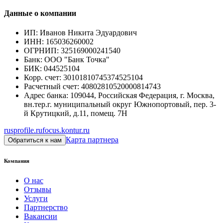
Данные о компании
ИП
:
Иванов Никита Эдуардович
ИНН
:
165036260002
ОГРНИП
:
325169000241540
Банк
:
ООО "Банк Точка"
БИК
:
044525104
Корр. счет
:
30101810745374525104
Расчетный счет
:
40802810520000814743
Адрес банка
:
109044, Российская Федерация, г. Москва,
вн.тер.г. муниципальный округ Южнопортовый, пер. 3-
й Крутицкий, д.11, помещ. 7Н
rusprofile.ru
focus.kontur.ru
Карта партнера
Обратиться к нам
Компания
О нас
Отзывы
Услуги
Партнерство
Вакансии