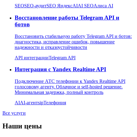
SEO
SEO-аудит
SEO Яндекс
AI
AI SEO
Алиса AI
Восстановление работы Telegram API и
ботов
Восстановить стабильную работу Telegram API и ботов:
диагностика, исправление ошибок, повышение
надежности и отказоустойчивости
API интеграции
Telegram API
Интеграция с Yandex Realtime API
Подключение АТС телефонии к Yandex Realtime API
голосовому агенту. Облачное и self-hosted решение.
Минимальная задержка, полный контроль
AI
AI-агент
sip
Телефония
Все услуги
Наши цены