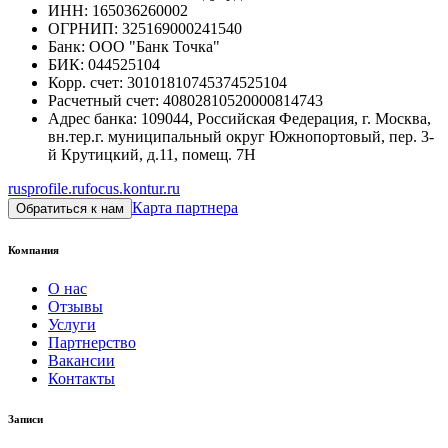
ИНН
:
165036260002
ОГРНИП
:
325169000241540
Банк
:
ООО "Банк Точка"
БИК
:
044525104
Корр. счет
:
30101810745374525104
Расчетный счет
:
40802810520000814743
Адрес банка
:
109044, Российская Федерация, г. Москва,
вн.тер.г. муниципальный округ Южнопортовый, пер. 3-
й Крутицкий, д.11, помещ. 7Н
rusprofile.ru
focus.kontur.ru
Карта партнера
Обратиться к нам
Компания
О нас
Отзывы
Услуги
Партнерство
Вакансии
Контакты
Записи