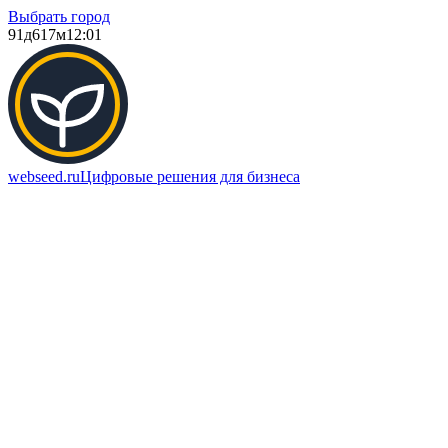
Выбрать город
91д
617м
12:01
webseed.ru
Цифровые решения для бизнеса