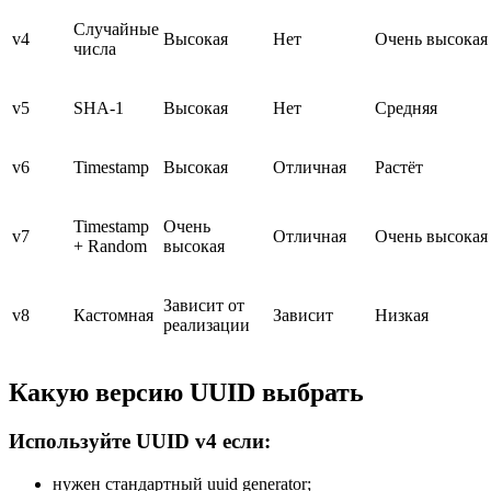
Случайные
v4
Высокая
Нет
Очень высокая
числа
v5
SHA-1
Высокая
Нет
Средняя
v6
Timestamp
Высокая
Отличная
Растёт
Timestamp
Очень
v7
Отличная
Очень высокая
+ Random
высокая
Зависит от
v8
Кастомная
Зависит
Низкая
реализации
Какую версию UUID выбрать
Используйте UUID v4 если:
нужен стандартный uuid generator;