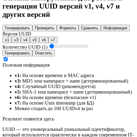
генерации UUID версий v1, v4, v7 и
других версий
Генерировать
Проверить
Форматы
Сравнить
Информация
Версия UUID
v1
v3
v4
v5
v6
v7
Количество UUID (1)
Генерировать
Очистить
Полезная информация
v1:
На основе времени и MAC адреса
v3:
MD5 хеш namespace + name (детерминированный)
v4:
Случайный UUID (рекомендуется)
v5:
SHA-1 хеш namespace + name (детерминированный)
v6:
На основе времени (безопаснее v1)
v7:
На основе Unix timestamp (для БД)
Можно создать до 100 UUIDv4 за раз
Результат появится здесь
UUID — это универсальный уникальный идентификатор,
который используется практически в каждом современном IT-