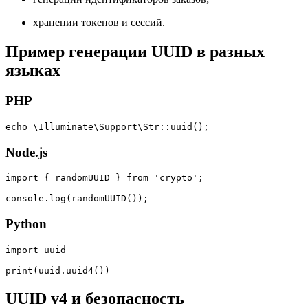
хранении токенов и сессий.
Пример генерации UUID в разных
языках
PHP
echo \Illuminate\Support\Str::uuid();
Node.js
import { randomUUID } from 'crypto';

console.log(randomUUID());
Python
import uuid

print(uuid.uuid4())
UUID v4 и безопасность