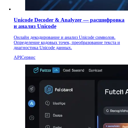
Unicode Decoder & Analyzer — расшифровка
и анализ Unicode
Онлайн декодирование и анализ Unicode символов.
Определение кодовых точек, преобразование текста и
диагностика Unicode данных.
API
Сервис