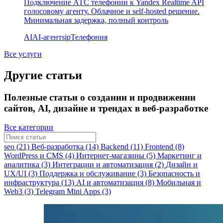
Подключение АТС телефонии к Yandex Realtime API
голосовому агенту. Облачное и self-hosted решение.
Минимальная задержка, полный контроль
AI
AI-агент
sip
Телефония
Все услуги
Другие статьи
Полезные статьи о создании и продвижении
сайтов, AI, дизайне и трендах в веб-разработке
Все категории
seo (21)
Веб-разработка (14)
Backend (11)
Frontend (8)
WordPress и CMS (4)
Интернет-магазины (5)
Маркетинг и
аналитика (3)
Интеграции и автоматизация (2)
Дизайн и
UX/UI (3)
Поддержка и обслуживание (3)
Безопасность и
инфраструктура (13)
AI и автоматизация (8)
Мобильная и
Web3 (3)
Telegram Mini Apps (3)