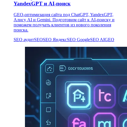
YandexGPT и AI-поиск
GEO-оптимизация сайта под ChatGPT, YandexGPT,
Алису AI и Gemini. Подготовим сайт к AI-поиску и
поможем получать клиентов из нового поколения
поиска.
SEO аудит
SEO
SEO Яндекс
SEO Google
SEO AI
GEO