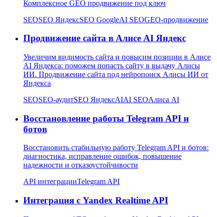
Комплексное GEO продвижение под ключ
SEO
SEO Яндекс
SEO Google
AI SEO
GEO-продвижение
Продвижение сайта в Алисе AI Яндекс
Увеличим видимость сайта и повысим позиции в Алисе
AI Яндекса: поможем попасть сайту в выдачу Алисы
ИИ. Продвижение сайта под нейропоиск Алисы ИИ от
Яндекса
SEO
SEO-аудит
SEO Яндекс
AI
AI SEO
Алиса AI
Восстановление работы Telegram API и
ботов
Восстановить стабильную работу Telegram API и ботов:
диагностика, исправление ошибок, повышение
надежности и отказоустойчивости
API интеграции
Telegram API
Интеграция с Yandex Realtime API