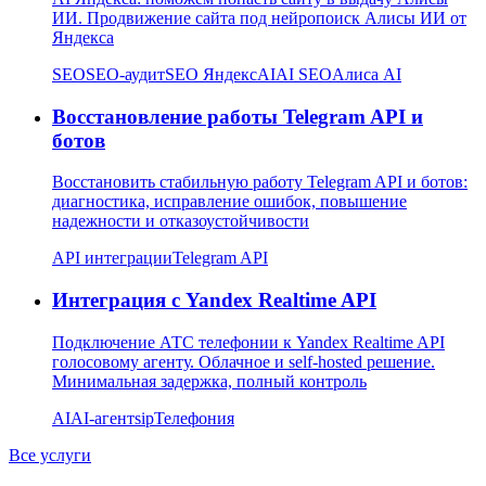
ИИ. Продвижение сайта под нейропоиск Алисы ИИ от
Яндекса
SEO
SEO-аудит
SEO Яндекс
AI
AI SEO
Алиса AI
Восстановление работы Telegram API и
ботов
Восстановить стабильную работу Telegram API и ботов:
диагностика, исправление ошибок, повышение
надежности и отказоустойчивости
API интеграции
Telegram API
Интеграция с Yandex Realtime API
Подключение АТС телефонии к Yandex Realtime API
голосовому агенту. Облачное и self-hosted решение.
Минимальная задержка, полный контроль
AI
AI-агент
sip
Телефония
Все услуги