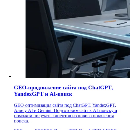
GEO-продвижение сайта под ChatGPT,
YandexGPT и AI-поиск
GEO-оптимизация сайта под ChatGPT, YandexGPT,
Алису AI и Gemini. Подготовим сайт к AI-поиску и
поможем получать клиентов из нового поколения
поиска.