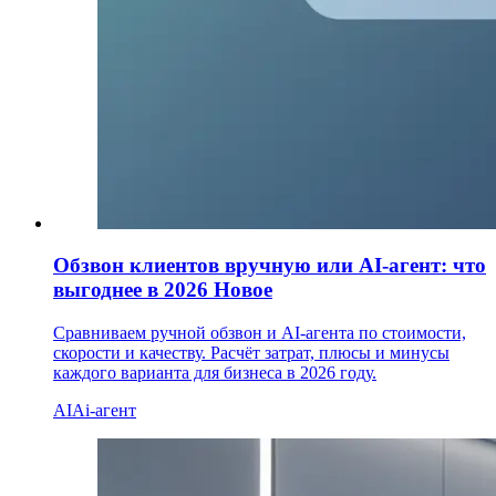
Обзвон клиентов вручную или AI-агент: что
выгоднее в 2026
Новое
Сравниваем ручной обзвон и AI-агента по стоимости,
скорости и качеству. Расчёт затрат, плюсы и минусы
каждого варианта для бизнеса в 2026 году.
AI
Ai-агент