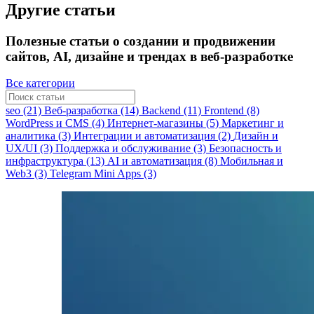
Другие статьи
Полезные статьи о создании и продвижении
сайтов, AI, дизайне и трендах в веб-разработке
Все категории
seo (21)
Веб-разработка (14)
Backend (11)
Frontend (8)
WordPress и CMS (4)
Интернет-магазины (5)
Маркетинг и
аналитика (3)
Интеграции и автоматизация (2)
Дизайн и
UX/UI (3)
Поддержка и обслуживание (3)
Безопасность и
инфраструктура (13)
AI и автоматизация (8)
Мобильная и
Web3 (3)
Telegram Mini Apps (3)