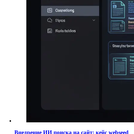
Внедрение ИИ поиска на сайт: кейс webseed