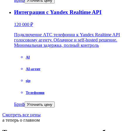
Бриф
Уточнить цену
Интеграция с Yandex Realtime API
120 000 ₽
Подключение АТС телефонии к Yandex Realtime API
голосовому агенту. Облачное и self-hosted решение.
Минимальная задержка, полный контроль
AI
AI-агент
sip
Телефония
Бриф
Уточнить цену
Смотреть все цены
а теперь о главном