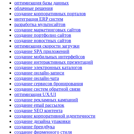
оптимизация базы данных
облачные решения
создание корпоративных порталов
интеграция ERP систем
разработка мультисайтов
создание маркетинговых сайтов
создание портфолио сайтов
создание новостных сайтов
оптимизация скорости загрузки
создание SPA приложений
создание мобильных интерфейсов
создание интерактивных презентаций
создание электронных каталогов
создание онлайн-записи
создание онлайн-чата
создание сервисов бронирования
создание систем обратной связи
оптимизация UX/UI
создание рекламных кампаний
создание email рассылок
создание SEO контента
создание корпоративной идентичности
создание дизайна упаковки
создание брендбука
создание фирменного стиля