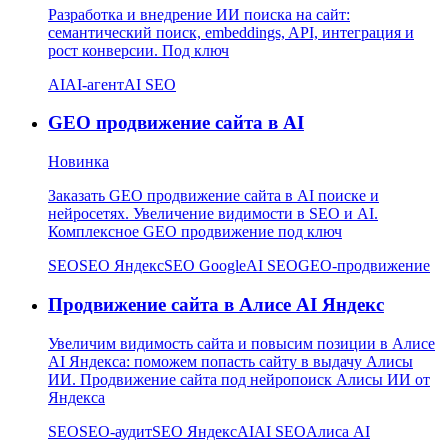
Разработка и внедрение ИИ поиска на сайт:
семантический поиск, embeddings, API, интеграция и
рост конверсии. Под ключ
AI
AI-агент
AI SEO
GEO продвижение сайта в AI
Новинка
Заказать GEO продвижение сайта в AI поиске и
нейросетях. Увеличение видимости в SEO и AI.
Комплексное GEO продвижение под ключ
SEO
SEO Яндекс
SEO Google
AI SEO
GEO-продвижение
Продвижение сайта в Алисе AI Яндекс
Увеличим видимость сайта и повысим позиции в Алисе
AI Яндекса: поможем попасть сайту в выдачу Алисы
ИИ. Продвижение сайта под нейропоиск Алисы ИИ от
Яндекса
SEO
SEO-аудит
SEO Яндекс
AI
AI SEO
Алиса AI