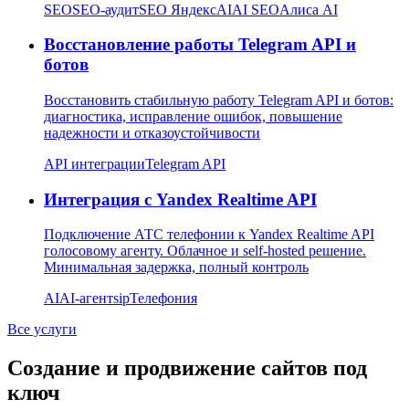
SEO
SEO-аудит
SEO Яндекс
AI
AI SEO
Алиса AI
Восстановление работы Telegram API и
ботов
Восстановить стабильную работу Telegram API и ботов:
диагностика, исправление ошибок, повышение
надежности и отказоустойчивости
API интеграции
Telegram API
Интеграция с Yandex Realtime API
Подключение АТС телефонии к Yandex Realtime API
голосовому агенту. Облачное и self-hosted решение.
Минимальная задержка, полный контроль
AI
AI-агент
sip
Телефония
Все услуги
Создание и продвижение сайтов под
ключ