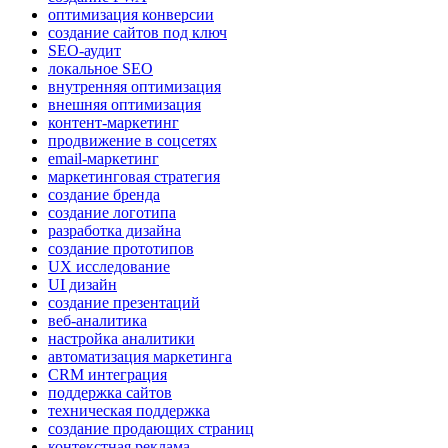
оптимизация конверсии
создание сайтов под ключ
SEO-аудит
локальное SEO
внутренняя оптимизация
внешняя оптимизация
контент-маркетинг
продвижение в соцсетях
email-маркетинг
маркетинговая стратегия
создание бренда
создание логотипа
разработка дизайна
создание прототипов
UX исследование
UI дизайн
создание презентаций
веб-аналитика
настройка аналитики
автоматизация маркетинга
CRM интеграция
поддержка сайтов
техническая поддержка
создание продающих страниц
контекстная реклама