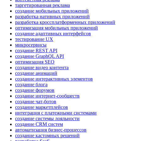
таргетированная реклама
создание мобильных приложений
разработка нативных приложений
разработка кроссплатформенных приложений
оптимизация мобильных приложений
создание адаптивных интерфейсов
тестирование UX
микросервисы
создание REST API
создание GraphQL API
оптимизация SEO
создание видео контента
создание анимаций
создание интерактивных элементов
создание блога
создание форумов
создание интернет-сообществ
создание чат-ботов
создание маркетплейсов
интеграция с платежными системами
создание системы лояльности
создание CRM систем
автоматизация бизнес-процессов
создание кастомных решений