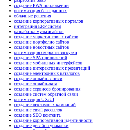
разработка SaaS
создание PWA приложений
оптимизация базы данных
облачные решения
создание корпоративных порталов
интеграция ERP систем
разработка мультисайтов
создание маркетинговых сайтов
создание портфолио сайтов
создание новостных сайтов
оптимизация скорости загрузки
создание SPA приложений
создание мобильных интерфейсов
создание интерактивных презентаций
создание электронных каталогов
создание онлайн-записи
создание онлайн-чата
создание сервисов бронирования
создание систем обратной связи
оптимизация UX/UI
создание рекламных кампаний
создание email рассылок
создание SEO контента
создание корпоративной идентичности
создание дизайна упаковки