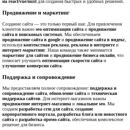
на react/vue/nuxt
для создания быстрых и удобных решений.
Продвижение и маркетинг
Создание сайта — это только первый шаг. Для привлечения
клиентов важно
seo-оптимизация сайта
и
продвижение
сайта в поисковых системах
. Мы обеспечиваем
продвижение сайта в google
и
продвижение сайта в яндекс
,
используя
контекстная реклама
,
реклама в интернете
и
интернет-маркетинг
. Наша команда также занимается
маркетинг для сайтов
и
продвижение бизнеса онлайн
, что
помогает улучшить
оптимизация скорости сайта
и
улучшение конверсии сайта
.
Поддержка и сопровождение
Мы предоставляем полное сопровождение:
поддержка и
сопровождение сайта
,
обновление сайта
и
техническая
поддержка сайтов
. Для интернет-магазинов важны
продвижение интернет-магазина
и
локальное seo
. Мы
создаем
разработка crm для сайта
,
создание
корпоративного портала
,
разработка блога или новостного
сайта
и
разработка промо-сайта
, обеспечивая комплексное
решение для бизнеса.